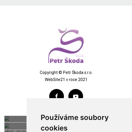
Copyright © Petr Škoda s.r.o.
WebSite21
v roce 2021
Jste soukromý
Jste firemní
zákazník?
Používáme soubory
zákazník?
cookies
WWW.MALIRSTVI-
Um pro dům
Plošiny Budějovice