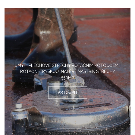
UMYTÍ PLECHOVÉ STŘECHY ROTAČNÍM KOTOUČEM I
ROTAČNÍ TRYSKOU, NÁTĚR I NÁSTŘIK STŘECHY
550M2
VSTOUPIT