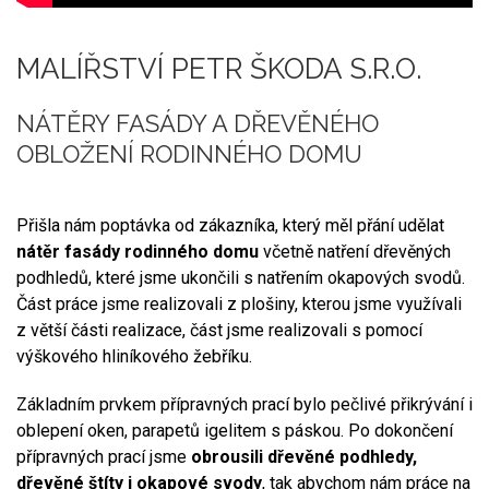
MALÍŘSTVÍ PETR ŠKODA S.R.O.
NÁTĚRY FASÁDY A DŘEVĚNÉHO
OBLOŽENÍ
RODINNÉHO DOMU
Přišla nám poptávka od zákazníka, který měl přání udělat
nátěr fasády rodinného domu
včetně natření dřevěných
podhledů, které jsme ukončili s natřením okapových svodů.
Část práce jsme realizovali z plošiny, kterou jsme využívali
z větší části realizace, část jsme realizovali s pomocí
výškového hliníkového žebříku.
Základním prvkem přípravných prací bylo pečlivé přikrývání i
oblepení oken, parapetů igelitem s páskou. Po dokončení
přípravných prací jsme
obrousili dřevěné podhledy,
dřevěné štíty i okapové svody
, tak abychom nám práce na