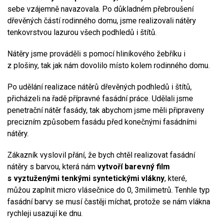
sebe vzájemně navazovala. Po důkladném přebroušení
dřevěných částí rodinného domu, jsme realizovali nátěry
tenkovrstvou lazurou všech podhledů i štítů.
Nátěry jsme prováděli s pomocí hliníkového žebříku i
z plošiny, tak jak nám dovolilo místo kolem rodinného domu.
Po udělání realizace nátěrů dřevěných podhledů i štítů,
přicházeli na řadě přípravné fasádní práce. Udělali jsme
penetrační nátěr fasády, tak abychom jsme měli připraveny
precizním způsobem fasádu před konečnými fasádními
nátěry.
Zákazník vyslovil přání, že bych chtěl realizovat fasádní
nátěry s barvou, která nám
vytvoří barevný film
s vyztuženými tenkými syntetickými vlákny
, které,
můžou zaplnit micro vlásečnice do 0, 3milimetrů. Tenhle typ
fasádní barvy se musí častěji míchat, protože se nám vlákna
rychleji usazují ke dnu.