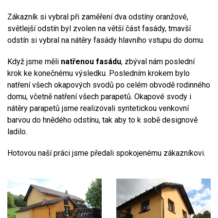
Zákazník si vybral při zaměření dva odstíny oranžové,
světlejší odstín byl zvolen na větší část fasády, tmavší
odstín si vybral na nátěry fasády hlavního vstupu do domu.
Když jsme měli
natřenou fasádu
, zbýval nám poslední
krok ke konečnému výsledku. Posledním krokem bylo
natření všech okapových svodů po celém obvodě rodinného
domu, včetně natření všech parapetů. Okapové svody i
nátěry parapetů jsme realizovali syntetickou venkovní
barvou do hnědého odstínu, tak aby to k sobě designově
ladilo.
Hotovou naší práci jsme předali spokojenému zákazníkovi.