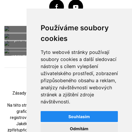
Jste soukromý
Jste firemní
zákazník?
Používáme soubory
zákazník?
cookies
WWW.MALIRSTVI-
Um pro dům
Plošiny Budějovice
WWW.SKODA-
SKODA.CZ
Tyto webové stránky používají
WWW.UMPRODUM.CZ
WWW.PLOSINY-
MALIRSTVI.CZ
soubory cookies a další sledovací
nástroje s cílem vylepšení
BUDEJOVICE.CZ
uživatelského prostředí, zobrazení
přizpůsobeného obsahu a reklam,
Mapa stránek
/
Podmínky použití
/
analýzy návštěvnosti webových
Zásady zpracování souborů cookie
/
Změna nastavení
stránek a zjištění zdroje
návštěvnosti.
Na této stránce použité názvy produktů, technologií, firem nebo
grafická loga mohou být ochrannými známkami nebo
Souhlasím
registrovanými ochrannými známkami příslušných vlastníků.
Jakékoliv užití obsahu včetně převzetí, šíření či dalšího
Odmítám
zpřístupňování je povoleno pouze a jen s písemným souhlasem